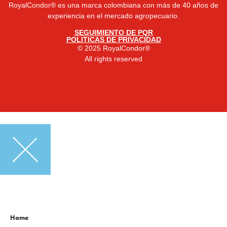
RoyalCondor® es una marca colombiana con más de 40 años de
experiencia en el mercado agropecuario.
SEGUIMIENTO DE PQR
POLITICAS DE PRIVACIDAD
© 2025 RoyalCondor®
All rights reserved
Home