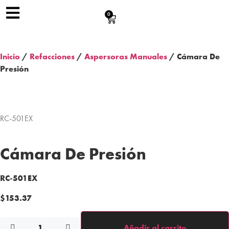
0
Inicio
/
Refacciones
/
Aspersoras Manuales
/ Cámara De
Presión
RC-501EX
Cámara De Presión
RC-501EX
$
153.37
Añadir al carrito