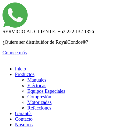
Ir
al
contenido
SERVICIO AL CLIENTE: +52 222 132 1356
¿Quiere ser distribuidor de RoyalCondor®?
Conoce más
Inicio
Productos
Manuales
Eléctricas
Equipos Especiales
Compresión
Motorizadas
Refacciones
Garantía
Contacto
Nosotros