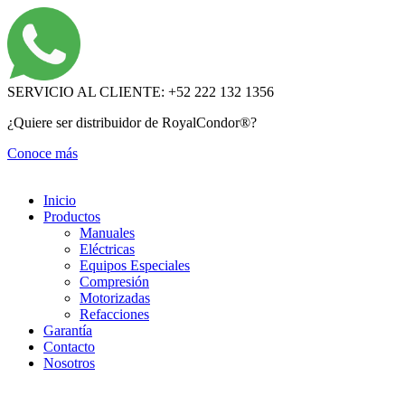
Ir
al
contenido
SERVICIO AL CLIENTE: +52 222 132 1356
¿Quiere ser distribuidor de RoyalCondor®?
Conoce más
Inicio
Productos
Manuales
Eléctricas
Equipos Especiales
Compresión
Motorizadas
Refacciones
Garantía
Contacto
Nosotros