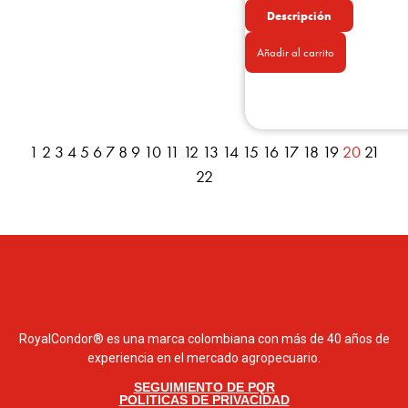
Descripción
Añadir al carrito
1
2
3
4
5
6
7
8
9
10
11
12
13
14
15
16
17
18
19
20
21
22
RoyalCondor® es una marca colombiana con más de 40 años de
experiencia en el mercado agropecuario.
SEGUIMIENTO DE PQR
POLITICAS DE PRIVACIDAD